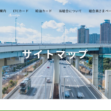
案内
ETCカード
給油カード
当組合について
組合員さまペ
サイトマップ